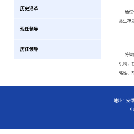
历史沿革
通过
类生存
现任领导
历任领导
将智
机构，
略性、
地址：安徽
电