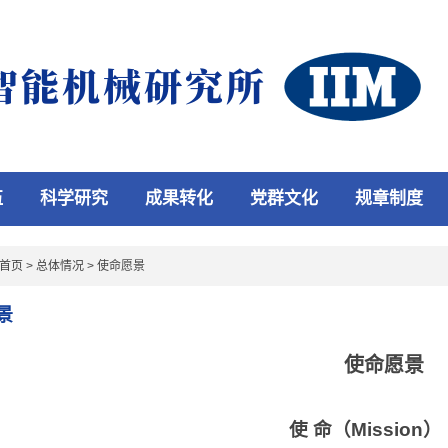
伍
科学研究
成果转化
党群文化
规章制度
首页
>
总体情况
>
使命愿景
景
使命愿景
使 命（Mission）