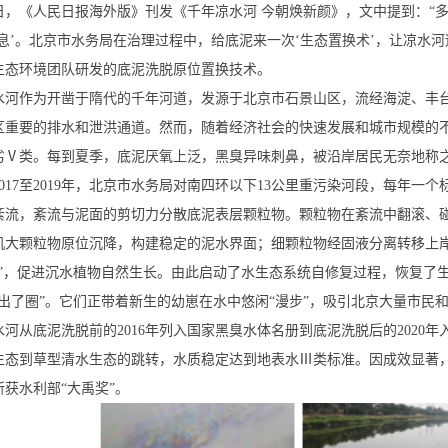
日，《人民日报海外版》刊发《千年凉水河 今朝焕新颜》，文中提到：“
喘息’。北京市水务局在治理过程中，给底泥来一次‘生态置换术’，让凉水河
生态环境团队研发的底泥洗脱原位置换技术。
水河作为开凿于隋代的千年河道，发源于北京市石景山区，流经海淀、丰台
区重要的排水和泄洪通道。然而，随着经济社会的快速发展和城市规模的
劣Ⅴ类。每到夏季，底泥厌氧上泛，黑臭异味刺鼻，被沿岸居民无奈地称之
2017至2019年，北京市水务局对南四环以下13公里重污染河段，每年
紊流，紊流与泥面的剪切力分散底泥表层颗粒物。颗粒物在紊流中翻滚、
机大颗粒物原位沉降，构建稳定的泥水界面；细颗粒物经固液分离转移上
库”，促进沉水植物自然生长。由此启动了水生态系统自修复过程，恢复了
火出了圈”。它们正带着新生的幼崽在水中悠闲“漫步”，吸引北京大量市民
水河从底泥洗脱前的2016年列入国家黑臭水体名册到底泥洗脱后的2020
生态到草型清水生态的跳转，水质稳定达到地表水Ⅲ类标准。因成效显著，该
年斩获水利部“大禹奖”。