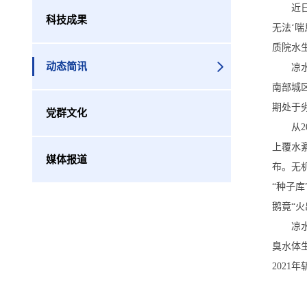
近
科技成果
无法‘
质院水
动态简讯
凉
南部城
期处于
党群文化
从
上覆水
媒体报道
布。无
“种子
鹅竟“
凉
臭水体
2021