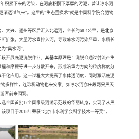
多年积累下来的污染，在河底积攒下厚厚的污泥，曾让凉水河
逐渐透过气来”。这里的“生态置换术”就是中国科学院合肥物
、大兴、通州等区后汇入北运河，全长约68.4公里，是北京
不断扩张，大量污水直排入河，导致凉水河污染严重，水质长
为“臭水河”。
一个标段开展底泥洗脱作业。其基本原理是：洗脱仓通过射流产生
碰撞和摩擦等进一步分散开来，形成沿重力方向的粒度梯度分
岸干化应用。这一过程大大提高了水体透明度，同时激活底泥
生物多样性，连珍稀动物也来安家。如凉水河亦庄段两只黑天
和游客前来围观。
年入选全国首批17个国家级河湖示范段的华丽转身，实现了从黑
项目于2018年荣获“北京市水利学会科学技术一等奖”，