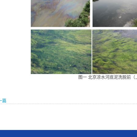
图一 北京凉水河底泥洗脱前（
一篇