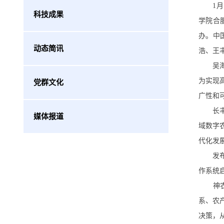
1月1
科技成果
学院合
办。中
动态简讯
浩、王
吴海信
为实现
党群文化
广性和
长丰县
媒体报道
域数字
代化发
发布会
作系统
神农操
系、农
决策，