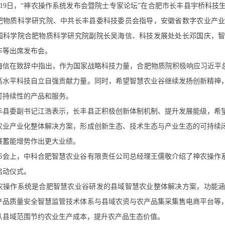
9日，“神农操作系统发布会暨院士专家论坛”在合肥市长丰县宇桥科技
肥物质科学研究院、中共长丰县委科技委员会指导，安徽省数字农业产
国科学院合肥物质科学研究院副院长吴海信、科技发展处处长邓国庆，
丰等出席发布会。
在致辞中指出，作为国家战略科技力量，合肥物质院积极响应习近平总
高水平科技自立自强贡献力量。同时，希望智慧农业谷继续发扬创新精神
可持续性的产品和服务。
委副书记江浩表示，长丰县正积极创新体制机制、提升发展能级，希望
农业产业化整体解决方案，形成创新生态、技术生态与产业生态的可持续
展蓄能增势作出更大业绩。
上，中科合肥智慧农业谷有限责任公司总经理王儒敬介绍了神农操作系
启动仪式。
作系统是合肥智慧农业谷研发的县域智慧农业整体解决方案，功能涵
产品质量安全智慧监管技术体系与县域农资与农产品集采集售电商平台等
从县域范围节约农业生产成本，提升农产品生态价值。