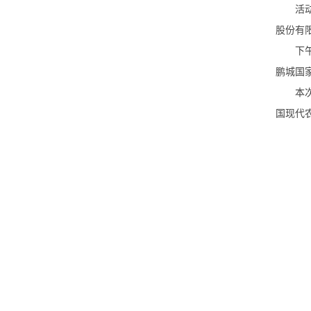
活动现
股份有
下午的
鹏城国
本次神
国现代