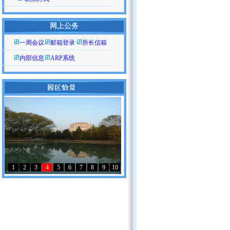
网上公务
一周会议
邮箱登录
所长信箱
内部信息
ARP系统
1
2
3
4
5
6
7
8
9
10